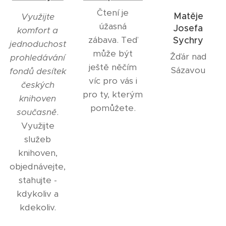
Čtení je
Matěje
Využijte
úžasná
Josefa
komfort a
zábava. Teď
Sychry
jednoduchost
může být
Žďár nad
prohledávání
ještě něčím
Sázavou
fondů desítek
víc pro vás i
českých
pro ty, kterým
knihoven
pomůžete.
současně
.
Využijte
služeb
knihoven,
objednávejte,
stahujte -
kdykoliv a
kdekoliv.