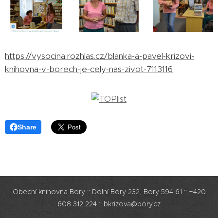
https://vysocina.rozhlas.cz/blanka-a-pavel-krizovi-
knihovna-v-borech-je-cely-nas-zivot-7113116
Share
Obecní knihovna Bory :: Dolní Bory 232, Bory 594 61 :: +420
608 312 224 :: bkrizova@bory.cz