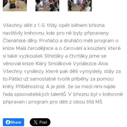
Všechny děti z 1.-5. třídy opět během března
navštívily knihovnu, kde pro ně byly připraveny
Čtenářské dílny. Prvňáčci a druháčci měli program o
knize Malá čarodějnice a o čarování a kouzlení, které
si také vyzkoušeli. Střeťáky a čtvrťáky jsme se
věnovali knize Kláry Smolíkové Vynálezce Alva.
Všechny vynálezy, které pak děti vymyslely, stály za
to.Páťáci už samostatně tvořili příběhy za pomoci
knihy Příběhostroj. A je jisté, že se mezi nimi najde
řada spisovatelských talentů. V březnu byl v knihovně
připraven i program pro děti z obou tříd MŠ.
Share